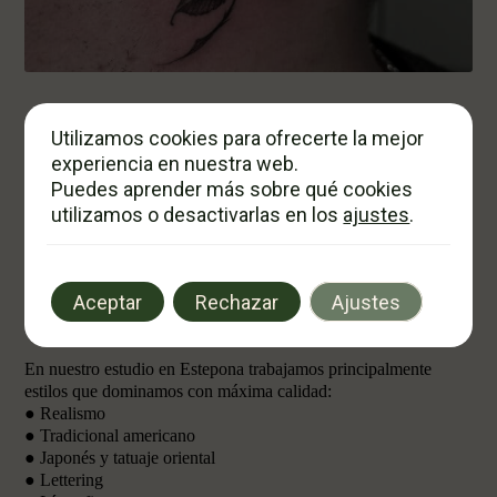
Utilizamos cookies para ofrecerte la mejor
experiencia en nuestra web.
Puedes aprender más sobre qué cookies
utilizamos o desactivarlas en los
ajustes
.
3. Consulta con profesionales:
diseño personalizado y respeto
por la creatividad
Aceptar
Rechazar
Ajustes
En nuestro estudio en Estepona trabajamos principalmente
estilos que dominamos con máxima calidad:
● Realismo
● Tradicional americano
● Japonés y tatuaje oriental
● Lettering