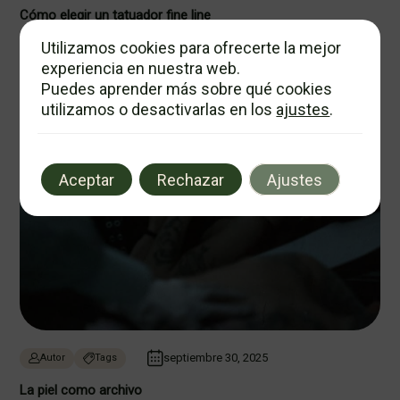
Cómo elegir un tatuador fine line
3 m de lectura
Utilizamos cookies para ofrecerte la mejor
experiencia en nuestra web.
Puedes aprender más sobre qué cookies
utilizamos o desactivarlas en los
ajustes
.
Aceptar
Rechazar
Ajustes
septiembre 30, 2025
Autor
Tags
La piel como archivo