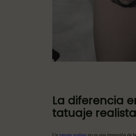
La diferencia e
tatuaje realist
Un
tatuaje realista
no es una impresión de la