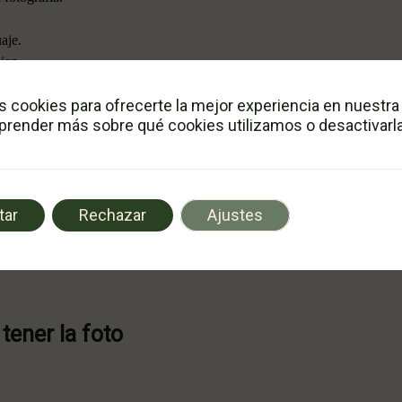
aje.
ien.
 funcionan.
s cookies para ofrecerte la mejor experiencia en nuestra
render más sobre qué cookies utilizamos o desactivarla
cia, el tatuaje puede verse plano o perder definición con los años.
 foto correcta para
un re
tar
Rechazar
Ajustes
tener la foto