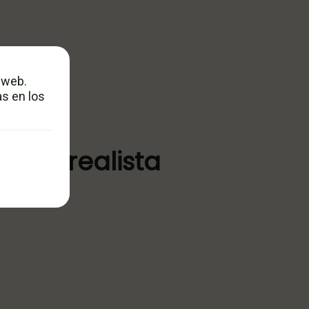
 web.
s en los
trato realista